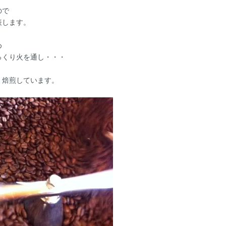
ので
表します。
め
っくり火を通し・・・
、焙煎しています。