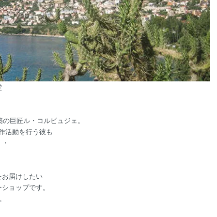
堂
築の巨匠ル・コルビュジェ。
創作活動を行う彼も
・・
をお届けしたい
ーショップです。
。