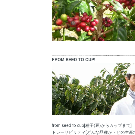
FROM SEED TO CUP!
from seed to cup[種子(豆)からカップまで]
トレーサビリティ[どんな品種か・どの生産