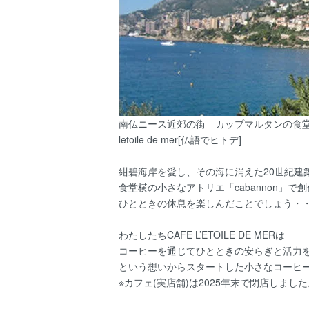
南仏ニース近郊の街 カップマルタンの食
letoile de mer[仏語でヒトデ]
紺碧海岸を愛し、その海に消えた20世紀建
食堂横の小さなアトリエ「cabannon」で
ひとときの休息を楽しんだことでしょう・
わたしたちCAFE L’ETOILE DE MERは
コーヒーを通じてひとときの安らぎと活力
という想いからスタートした小さなコーヒ
※カフェ(実店舗)は2025年末で閉店しました