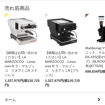
売れ筋商品
Mahlkonig
ニック、マル
【納期はお問い合わせ
【納期はお問い合わせ
EK-43S(
ください!】LA
ください!】LA
プ)（BLACK
MARZOCCO Linea
MARZOCCO Linea
本)[877026]
mini R ラ・マルゾッ
mini R ラ・マルゾッ
コ リネアミニR ステ
コ リネアミニR [ブラ
699,834円(税
ンレス
ック]
1,327,975円(税120,725
1,327,975円(税120,725
円)
円)
ホーム