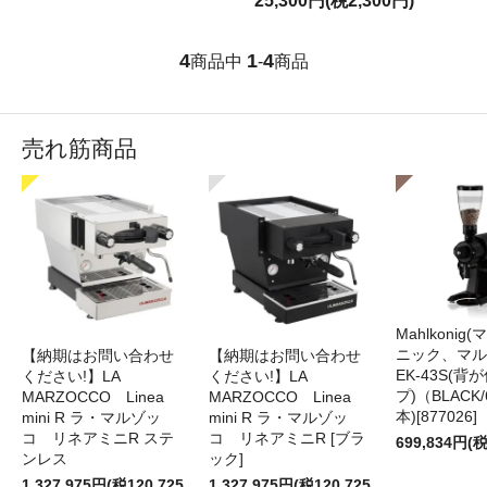
25,300円(税2,300円)
4
1
4
商品中
-
商品
売れ筋商品
Mahlkonig
ニック、マル
【納期はお問い合わせ
【納期はお問い合わせ
EK-43S(
ください!】LA
ください!】LA
プ)（BLACK
MARZOCCO Linea
MARZOCCO Linea
本)[877026]
mini R ラ・マルゾッ
mini R ラ・マルゾッ
コ リネアミニR ステ
コ リネアミニR [ブラ
699,834円(税
ンレス
ック]
1,327,975円(税120,725
1,327,975円(税120,725