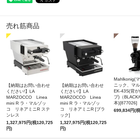
売れ筋商品
Mahlkonig
ニック、マル
【納期はお問い合わせ
【納期はお問い合わせ
EK-43S(
ください!】LA
ください!】LA
プ)（BLACK
MARZOCCO Linea
MARZOCCO Linea
本)[877026]
mini R ラ・マルゾッ
mini R ラ・マルゾッ
コ リネアミニR ステ
コ リネアミニR [ブラ
699,834円(税
ンレス
ック]
1,327,975円(税120,725
1,327,975円(税120,725
円)
円)