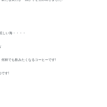
透明で眩しい海・・・・
な
、何杯でも飲みたくなるコーヒーです!
です!