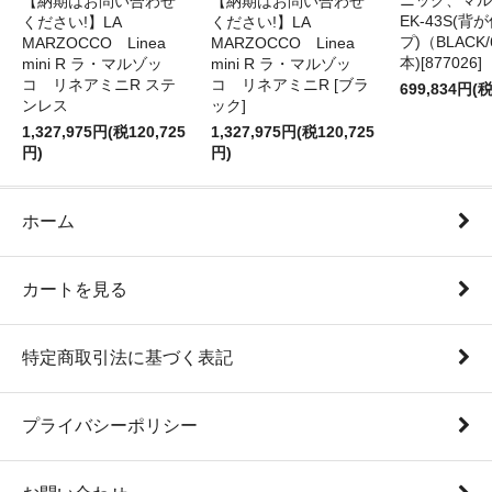
ニック、マル
【納期はお問い合わせ
【納期はお問い合わせ
EK-43S(
ください!】LA
ください!】LA
プ)（BLACK
MARZOCCO Linea
MARZOCCO Linea
本)[877026]
mini R ラ・マルゾッ
mini R ラ・マルゾッ
コ リネアミニR ステ
コ リネアミニR [ブラ
699,834円(税
ンレス
ック]
1,327,975円(税120,725
1,327,975円(税120,725
円)
円)
ホーム
カートを見る
特定商取引法に基づく表記
プライバシーポリシー