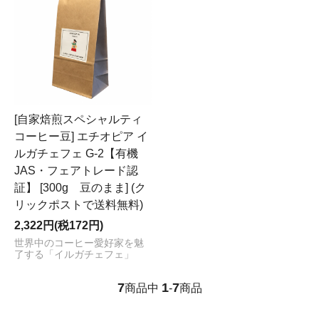
[自家焙煎スペシャルティ
コーヒー豆] エチオピア イ
ルガチェフェ G-2【有機
JAS・フェアトレード認
証】 [300g 豆のまま] (ク
リックポストで送料無料)
2,322円(税172円)
世界中のコーヒー愛好家を魅
了する「イルガチェフェ」
7
1
7
商品中
-
商品