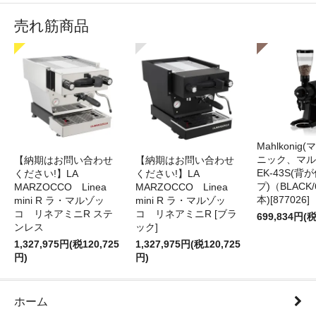
売れ筋商品
Mahlkonig
ニック、マル
【納期はお問い合わせ
【納期はお問い合わせ
EK-43S(
ください!】LA
ください!】LA
プ)（BLACK
MARZOCCO Linea
MARZOCCO Linea
本)[877026]
mini R ラ・マルゾッ
mini R ラ・マルゾッ
コ リネアミニR ステ
コ リネアミニR [ブラ
699,834円(税
ンレス
ック]
1,327,975円(税120,725
1,327,975円(税120,725
円)
円)
ホーム