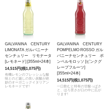
GALVANINA CENTURY
GALVANINA CENTURY
LIMONATA ガルバニーナ
POMPELMO ROSSO ガル
センチュリー リモナータ
バニーナセンチュリー ポ
[レモネード] [355ml×24本]
ンペルモロッソ [ピンクグ
レープフルーツ]
14,515円(税1,075円)
[355ml×24本]
有機レモンのフレッシュな酸
味とのど越しの良い炭酸が絶
14,515円(税1,075円)
妙のオーガニックイタリアン
レモネードです!
一口飲むと特有の甘酸っぱさ
と、ほろ苦さが口の中に広が
ります!