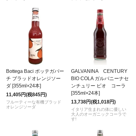
Bottega Baci ボッテガバー
GALVANINA CENTURY
チ ブラッドオレンジソー
BIO COLA ガルバニーナセ
ダ [355ml×24本]
ンチュリー ビオ コーラ
[355ml×24本]
11,405円(税845円)
13,738円(税1,018円)
フルーティーな有機ブラッド
オレンジソーダ
イタリア生まれの体に優しい
大人のオーガニックコーラで
す!