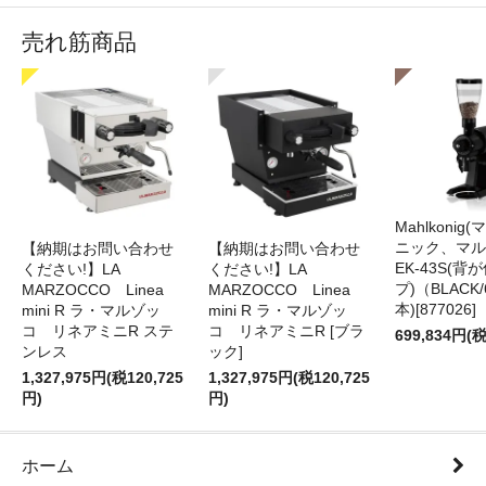
売れ筋商品
Mahlkonig
ニック、マル
【納期はお問い合わせ
【納期はお問い合わせ
EK-43S(
ください!】LA
ください!】LA
プ)（BLACK
MARZOCCO Linea
MARZOCCO Linea
本)[877026]
mini R ラ・マルゾッ
mini R ラ・マルゾッ
コ リネアミニR ステ
コ リネアミニR [ブラ
699,834円(税
ンレス
ック]
1,327,975円(税120,725
1,327,975円(税120,725
円)
円)
ホーム