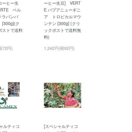
コーヒー生
ーヒー生豆] VERT
ERTE ペル
E パプアニューギニ
1 キラバンバ
ア トロピカルマウ
300g](ク
ンテン [300g] (クリ
ポストで送料
ックポストで送料無
料)
税72円)
1,242円(税92円)
シャルティコ
[スペシャルティコ