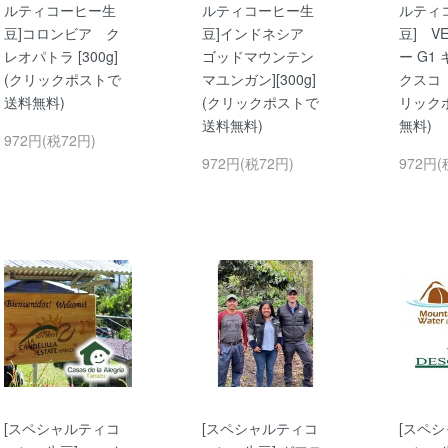
ルティコーヒー生
ルティコーヒー生
ルティ
豆]コロンビア ク
豆]インドネシア
豆] V
レオパトラ [300g]
ゴッドマウンテン
ー G
(クリックポストで
マユンガン][300g]
クスコ [
送料無料)
(クリックポストで
リック
送料無料)
無料)
972円(税72円)
972円(税72円)
972円(
[スペシャルティコ
[スペシャルティコ
[スペ