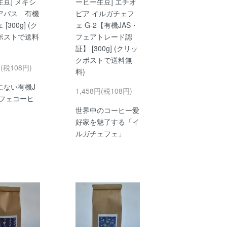
豆] メキシ
ーヒー生豆] エチオ
アパス 有機
ピア イルガチェフ
[300g] (ク
ェ G-2【有機JAS・
ポストで送料
フェアトレード認
証】 [300g] (クリッ
クポストで送料無
円(税108円)
料)
にない有機J
1,458円(税108円)
カフェコーヒ
世界中のコーヒー愛
好家を魅了する「イ
ルガチェフェ」