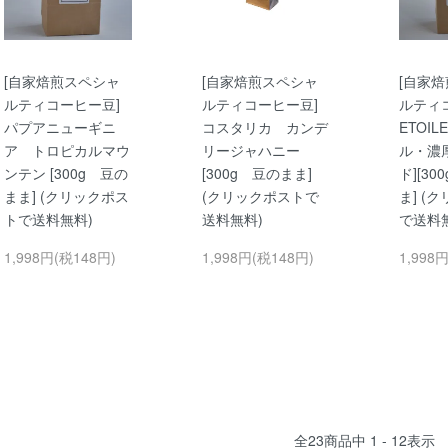
[自家焙煎スペシャ
[自家焙煎スペシャ
[自家
ルティコーヒー豆]
ルティコーヒー豆]
ルティ
パプアニューギニ
コスタリカ カンデ
ETOIL
ア トロピカルマウ
リージャハニー
ル・濃
ンテン [300g 豆の
[300g 豆のまま]
ド][3
まま] (クリックポス
(クリックポストで
ま] (
トで送料無料)
送料無料)
で送料
1,998円(税148円)
1,998円(税148円)
1,998
全
23
商品中
1 - 12
表示