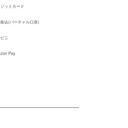
レジットカード
振込(バーチャル口座)
ンビニ
zon Pay