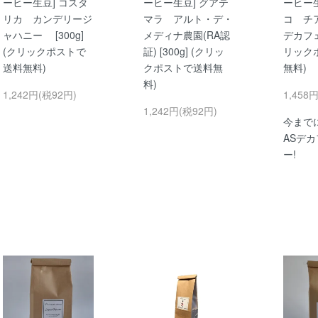
ーヒー生豆] コスタ
ーヒー生豆] グアテ
ーヒー生
リカ カンデリージ
マラ アルト・デ・
コ チ
ャハニー [300g]
メディナ農園(RA認
デカフェ 
(クリックポストで
証) [300g] (クリッ
リック
送料無料)
クポストで送料無
無料)
料)
1,242円(税92円)
1,458
1,242円(税92円)
今まで
ASデ
ー!